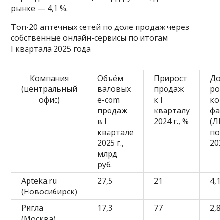
рынке — 4,1 %.
Топ-20 аптечных сетей по доле продаж через
собственные онлайн-сервисы по итогам
I квартала 2025 года
Компания
Объём
Прирост
До
(центральный
валовых
продаж
ро
офис)
e-com
к I
ко
продаж
кварталу
фа
в I
2024 г., %
(Л
квартале
по
2025 г.,
20
млрд
руб.
Apteka.ru
27,5
21
4,
(Новосибирск)
Ригла
17,3
77
2,
(Москва)