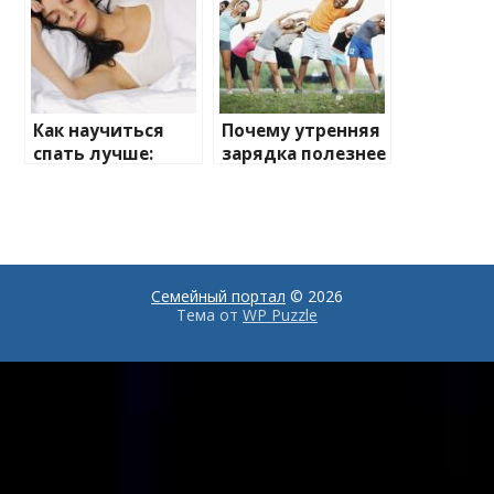
Как научиться
Почему утренняя
спать лучше:
зарядка полезнее
советы от
вечерней
специалистов
тренировки
Семейный портал
© 2026
Тема от
WP Puzzle