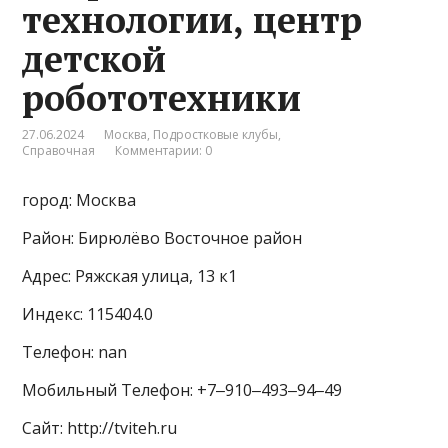
технологии, центр
детской
робототехники
27.06.2024
Москва
,
Подростковые клубы
,
Справочная
Комментарии: 0
город: Москва
Район: Бирюлёво Восточное район
Адрес: Ряжская улица, 13 к1
Индекс: 115404.0
Телефон: nan
Мобильный Телефон: +7‒910‒493‒94‒49
Сайт: http://tviteh.ru