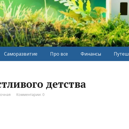
Саморазвитие
Про все
Финансы
Путеш
стливого детства
вочная
Комментарии: 0