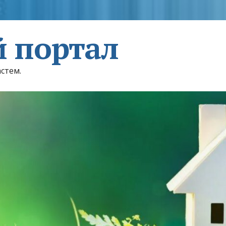
 портал
астем.