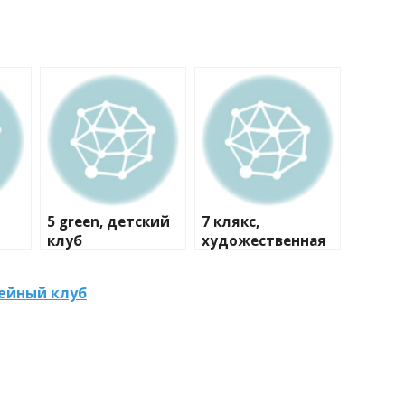
5 green, детский
7 клякс,
клуб
художественная
студия
ейный клуб