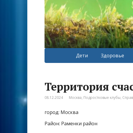
Дети
Здоровье
Территория сча
08.12.2024
Москва
,
Подростковые клубы
,
Спра
город: Москва
Район: Раменки район