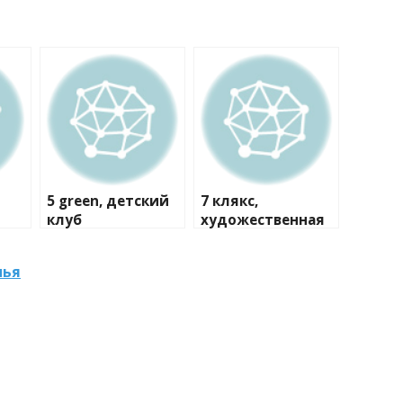
5 green, детский
7 клякс,
клуб
художественная
студия
мья