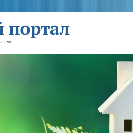
 портал
астем.