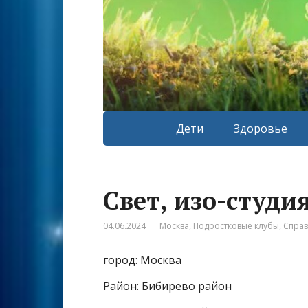
Дети
Здоровье
Свет, изо-студи
04.06.2024
Москва
,
Подростковые клубы
,
Спра
город: Москва
Район: Бибирево район