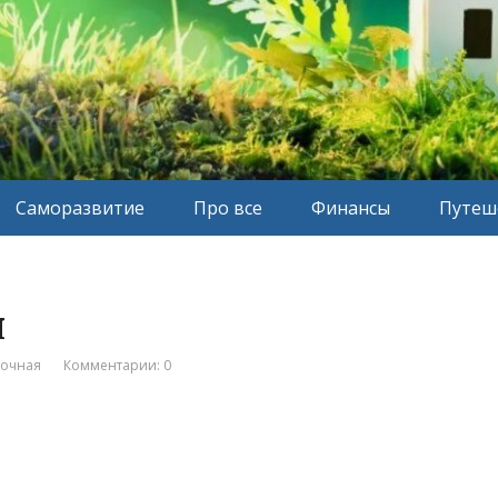
Саморазвитие
Про все
Финансы
Путеш
я
вочная
Комментарии: 0