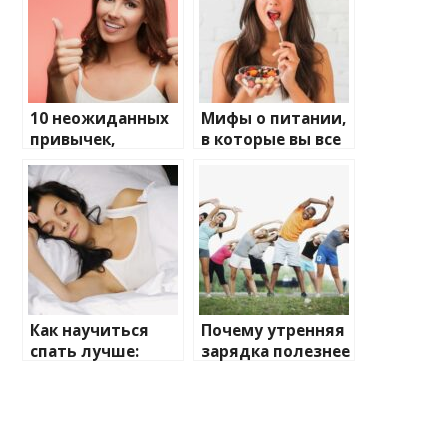
10 неожиданных
Мифы о питании,
привычек,
в которые вы все
которые
еще верите
улучшают
здоровье
Как научиться
Почему утренняя
спать лучше:
зарядка полезнее
советы от
вечерней
специалистов
тренировки