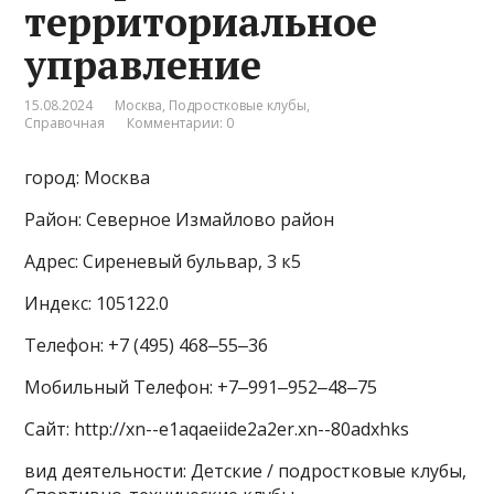
территориальное
управление
15.08.2024
Москва
,
Подростковые клубы
,
Справочная
Комментарии: 0
город: Москва
Район: Северное Измайлово район
Адрес: Сиреневый бульвар, 3 к5
Индекс: 105122.0
Телефон: +7 (495) 468‒55‒36
Мобильный Телефон: +7‒991‒952‒48‒75
Сайт: http://xn--e1aqaeiide2a2er.xn--80adxhks
вид деятельности: Детские / подростковые клубы,