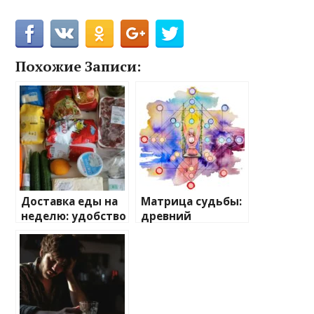
Похожие Записи:
Доставка еды на
Матрица судьбы:
неделю: удобство
древний
и забота о вашем
инструмент
рационе
самопознания