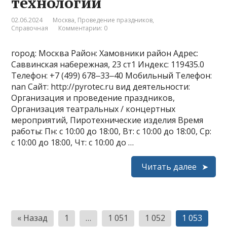
технологии
02.06.2024
Москва
,
Проведение праздников
,
Справочная
Комментарии: 0
город: Москва Район: Хамовники район Адрес:
Саввинская набережная, 23 ст1 Индекс: 119435.0
Телефон: +7 (499) 678‒33‒40 Мобильный Телефон:
nan Сайт: http://pyrotec.ru вид деятельности:
Организация и проведение праздников,
Организация театральных / концертных
мероприятий, Пиротехнические изделия Время
работы: Пн: с 10:00 до 18:00, Вт: с 10:00 до 18:00, Ср:
с 10:00 до 18:00, Чт: с 10:00 до …
Читать далее
Пагинация
« Назад
1
…
1 051
1 052
1 053