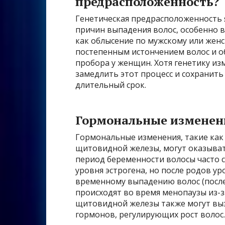
предрасположенность?
Генетическая предрасположенность 
причин выпадения волос, особенно в
как облысение по мужскому или женс
постепенным истончением волос и о
пробора у женщин. Хотя генетику и
замедлить этот процесс и сохранит
длительный срок.
Гормональные изменени
Гормональные изменения, такие как
щитовидной железы, могут оказывать
период беременности волосы часто с
уровня эстрогена, но после родов у
временному выпадению волос (после
происходят во время менопаузы из-з
щитовидной железы также могут выз
гормонов, регулирующих рост волос.