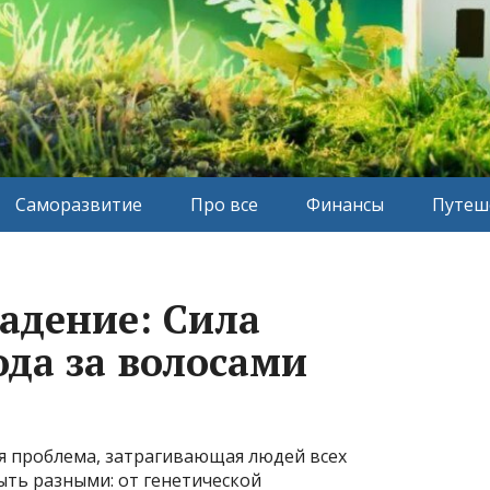
Саморазвитие
Про все
Финансы
Путеш
адение: Сила
ода за волосами
я проблема, затрагивающая людей всех
ыть разными: от генетической