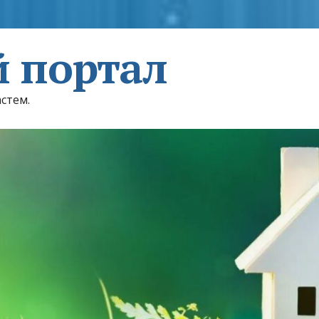
 портал
астем.