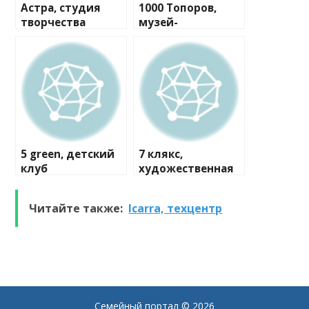
Астра, студия
1000 Топоров,
творчества
музей-
мастерская
5 green, детский
7 клякс,
клуб
художественная
студия
Читайте также:
Icarra, техцентр
Семейный портал
© 2026