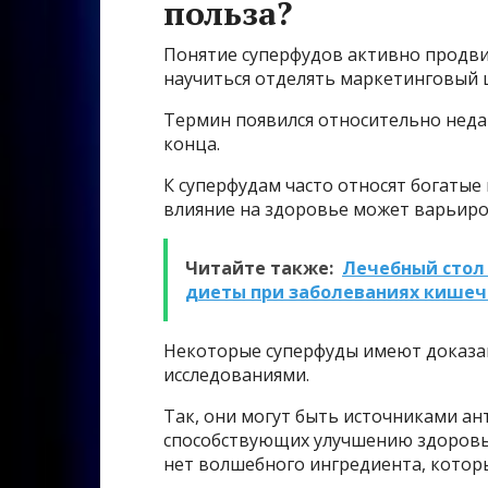
польза?
Понятие суперфудов активно продви
научиться отделять маркетинговый 
Термин появился относительно недав
конца.
К суперфудам часто относят богаты
влияние на здоровье может варьиро
Читайте также:
Лечебный стол 
диеты при заболеваниях кише
Некоторые суперфуды имеют доказа
исследованиями.
Так, они могут быть источниками ан
способствующих улучшению здоровья
нет волшебного ингредиента, которы