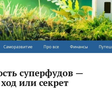
Саморазвитие
Про все
Финансы
Путеш
сть суперфудов —
ход или секрет