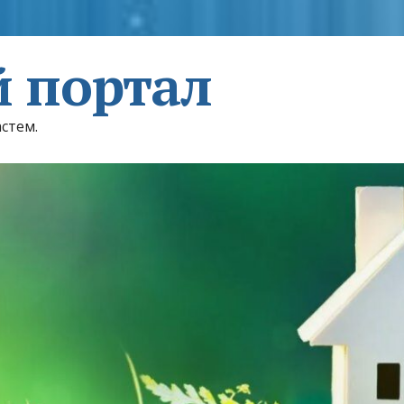
 портал
астем.