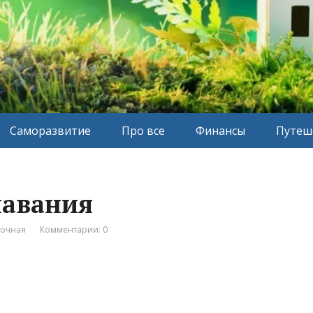
Саморазвитие
Про все
Финансы
Путеш
лавания
вочная
Комментарии: 0