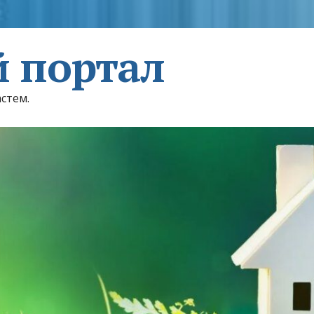
 портал
астем.