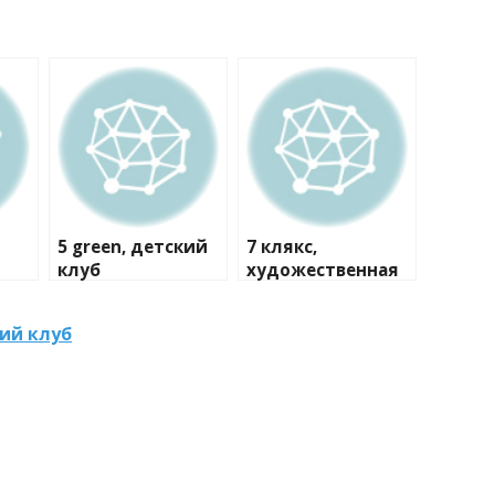
5 green, детский
7 клякс,
клуб
художественная
студия
кий клуб