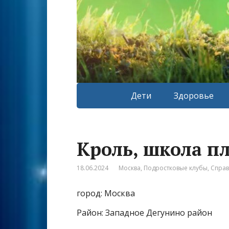
Дети
Здоровье
Кроль, школа п
18.06.2024
Москва
,
Подростковые клубы
,
Спра
город: Москва
Район: Западное Дегунино район