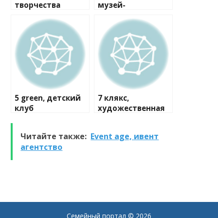
творчества
музей-
мастерская
5 green, детский
7 клякс,
клуб
художественная
студия
Читайте также:
Event age, ивент
агентство
Семейный портал
© 2026