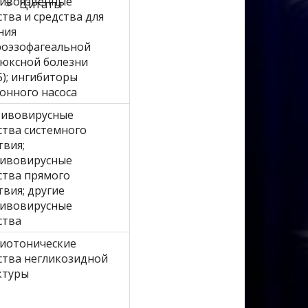
ивоязвенные
Цитаты
ства и средства для
ния
роэзофагеальной
юксной болезни
Б); ингибиторы
онного насоса
ивовирусные
ства системного
твия;
ивовирусные
ства прямого
твия; другие
ивовирусные
ства
иотонические
ства негликозидной
ктуры