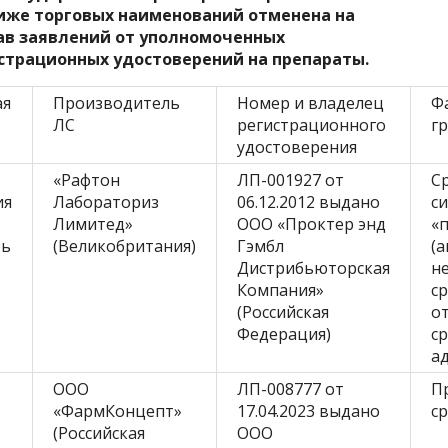
ниже торговых наименований отменена на
ав заявлений от уполномоченных
страционных удостоверений на препараты.
ая
Производитель
Номер и владелец
Ф
ЛС
регистрационного
г
удостоверения
«Рафтон
ЛП-001927 от
С
ия
Лабораториз
06.12.2012 выдано
с
Лимитед»
ООО «Проктер энд
«
рь
(Великобритания)
Гэмбл
(
Дистрибьюторская
н
Компания»
ср
(Российская
о
Федерация)
ср
а
ООО
ЛП-008777 от
П
«ФармКонцепт»
17.04.2023 выдано
с
(Российская
ООО