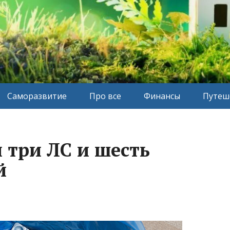
Саморазвитие
Про все
Финансы
Путеш
 три ЛС и шесть
й