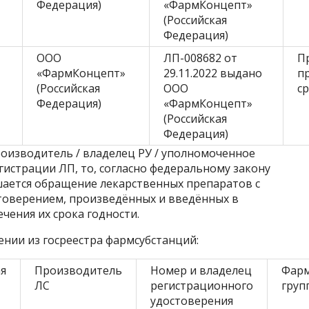
Федерация)
«ФармКонцепт»
(Российская
Федерация)
ООО
ЛП-008682 от
П
«ФармКонцепт»
29.11.2022 выдано
п
(Российская
ООО
с
Федерация)
«ФармКонцепт»
(Российская
Федерация)
производитель / владелец РУ / уполномоченное
гистрации ЛП, то, согласно федеральному закону
решается обращение лекарственных препаратов с
оверением, произведённых и введённых в
ечения их срока годности.
нии из госреестра фармсубстанций:
я
Производитель
Номер и владелец
Фарм
ЛС
регистрационного
груп
удостоверения