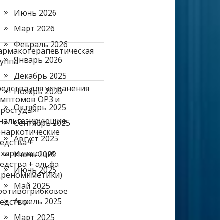
Июнь 2026
Март 2026
Февраль 2026
армакотерапевтическая
Январь 2026
руппа
Декабрь 2025
редства для устранения
Ноябрь 2025
имптомов ОРЗ и
Октябрь 2025
простуды»
анальгезирующие
Сентябрь 2025
енаркотические
Август 2025
едства +
тхаркивающие
Июль 2025
едства + альфа-
Июнь 2025
дреномиметики)
Май 2025
ротивогрибковое
Апрель 2025
редство
Март 2025