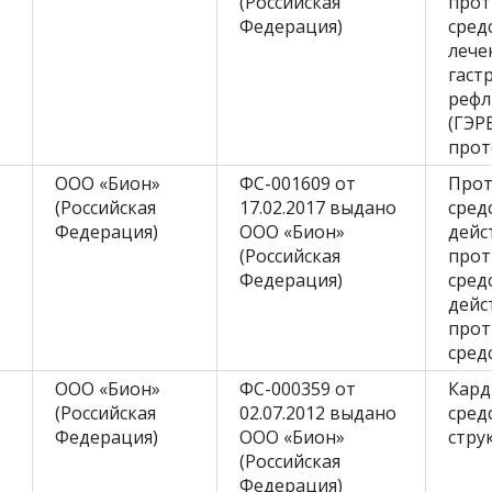
(Российская
прот
Федерация)
сред
лече
гаст
рефл
(ГЭР
прот
ООО «Бион»
ФС-001609 от
Прот
(Российская
17.02.2017 выдано
сред
Федерация)
ООО «Бион»
дейс
(Российская
прот
Федерация)
сред
дейс
прот
сред
ООО «Бион»
ФС-000359 от
Кард
(Российская
02.07.2012 выдано
сред
Федерация)
ООО «Бион»
стру
(Российская
Федерация)