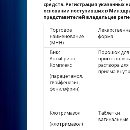
средств. Регистрация указанных 
основании поступивших в Минздр
представителей владельцев реги
Торговое
Лекарственн
наименование
форма
(МНН)
Викс
Порошок для
АнтиГрипп
приготовлен
Комплекс
раствора для
приёма внут
(парацетамол,
гвайфенезин,
фенилэфрин)
Клотримазол
Таблетки
вагинальные
(клотримазол)