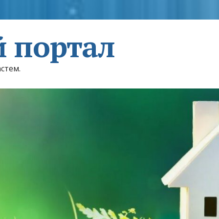
 портал
астем.