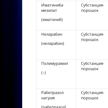
Иматиниба
Субстанция-
мезилат
порошок
(иматиниб)
Неларабин
Субстанция-
порошок
(неларабин)
Полимурамил
Субстанция-
порошок
(–)
Рабепразол
Субстанция-
натрия
порошок
(рабепразол)