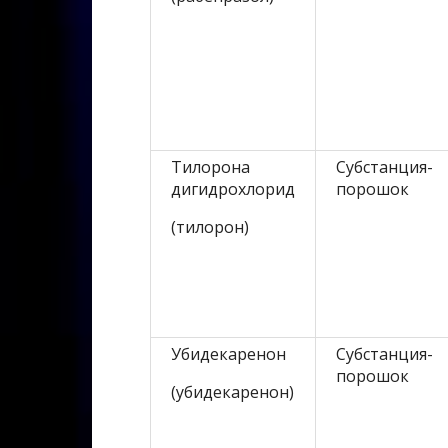
Тилорона
Субстанция-
дигидрохлорид
порошок
(тилорон)
Убидекаренон
Субстанция-
порошок
(убидекаренон)