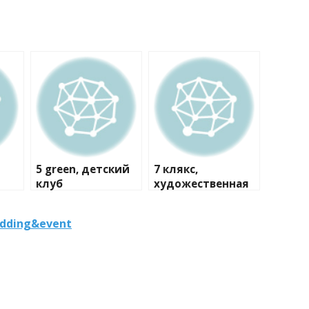
5 green, детский
7 клякс,
клуб
художественная
студия
dding&event