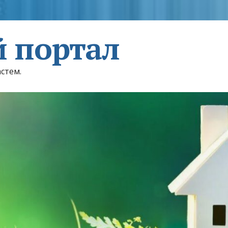
 портал
астем.