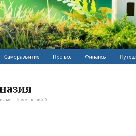
Саморазвитие
Про все
Финансы
Путеш
назия
вочная
Комментарии: 0