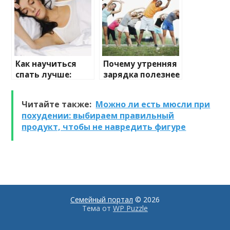
Как научиться
Почему утренняя
спать лучше:
зарядка полезнее
советы от
вечерней
специалистов
тренировки
Читайте также:
Можно ли есть мюсли при
похудении: выбираем правильный
продукт, чтобы не навредить фигуре
Семейный портал
© 2026
Тема от
WP Puzzle