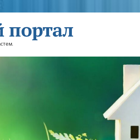
 портал
астем.