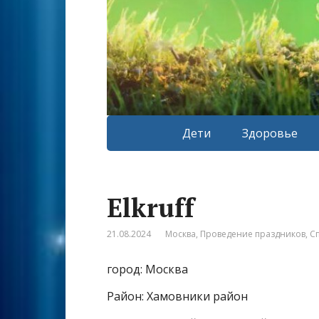
Дети
Здоровье
Elkruff
21.08.2024
Москва
,
Проведение праздников
,
С
город: Москва
Район: Хамовники район