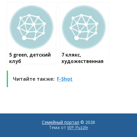
мастерская
5 green, детский
7 клякс,
клуб
художественная
студия
Читайте также:
F-Shоt
Семейный портал
© 2026
Тема от
WP Puzzle