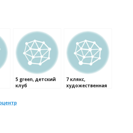
5 green, детский
7 клякс,
клуб
художественная
студия
тоцентр