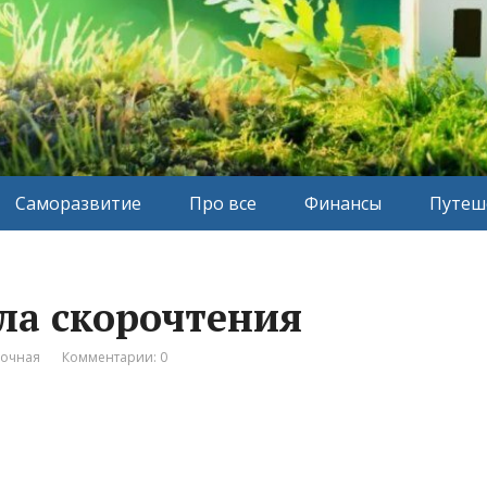
Саморазвитие
Про все
Финансы
Путеш
ола скорочтения
вочная
Комментарии: 0