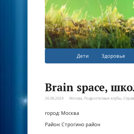
Дети
Здоровье
Brain space, шк
26.08.2024
Москва
,
Подростковые клубы
,
Спра
город: Москва
Район: Строгино район