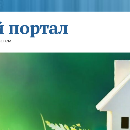
 портал
астем.