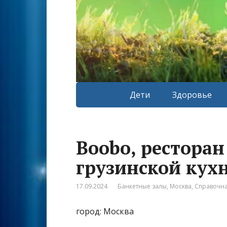
Дети
Здоровье
Boobo, ресторан
грузинской кух
17.09.2024
Банкетные залы
,
Москва
,
Справочн
город: Москва