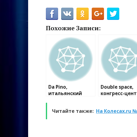
Похожие Записи:
Da Pino,
Double space,
итальянский
конгресс-цент
ресторан
Читайте также:
На Колесах.ru 