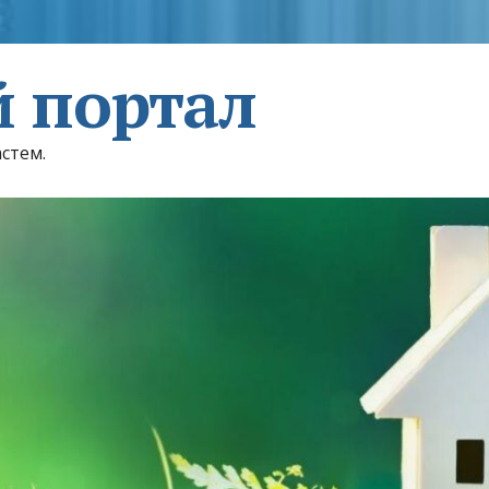
 портал
астем.