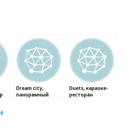
Dream city,
Duets, караоке-
р
панорамный
ресторан
ресторан
№6