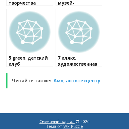
творчества
музей-
мастерская
5 green, детский
7 клякс,
клуб
художественная
студия
Читайте также:
Амо, автотехцентр
Семейный портал
© 2026
Тема от
WP Puzzle