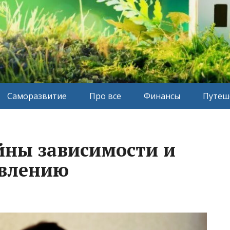
Саморазвитие
Про все
Финансы
Путеш
йны зависимости и
овлению