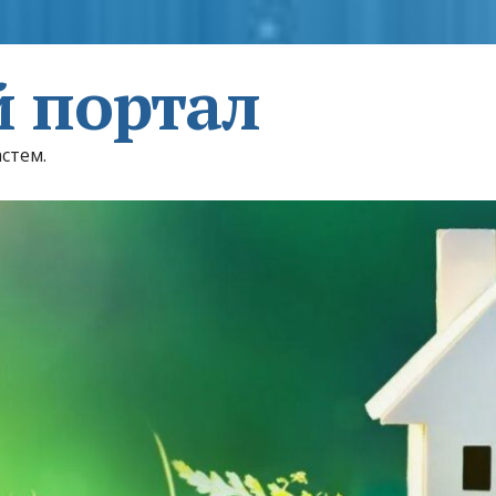
 портал
астем.