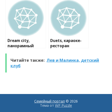
Dream city,
Duets, караоке-
панорамный
ресторан
ресторан
Читайте также:
Лев и Малинка, детский
клуб
Семейный портал
© 2026
Тема от
WP Puzzle