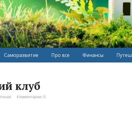
Саморазвитие
Про все
Финансы
Путеш
кий клуб
вочная
Комментарии: 0