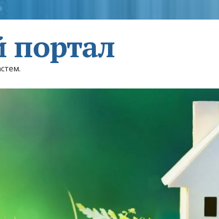
 портал
астем.