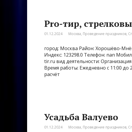
Pro-тир, стрелков
01.12.2024
Москва
,
Проведение праздников
,
С
город: Москва Район: Хорошёво-Мнёв
Индекс: 123298.0 Телефон: nan Мобил
tir.ru вид деятельности: Организац
Время работы: Ежедневно с 11:00 до 
расчёт
Усадьба Валуево
01.12.2024
Москва
,
Проведение праздников
,
С