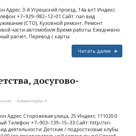
н Адрес: 3-й Угрешский проезд, 14а вл1 Индекс:
лефон: +7‒929‒982‒12‒01 Сайт: nan вид
уживание (СТО), Кузовной ремонт, Ремонт
овой части автомобиля Время работы: Ежедневно
чный расчёт, Перевод с карты
Читать далее
тства, досугово-
вочная
Комментарии: 0
н Адрес: Сторожевая улица, 25 Индекс: 111020.0
ый Телефон: +7‒903‒139‒15‒33 Сайт: http://xn-
 вид деятельности: Детские / подростковые клубы