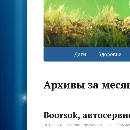
Дети
Здоровье
Архивы за месяц
Boorsok, автосерви
01.12.2024
Москва
,
Справочная
,
СТО
Коммен