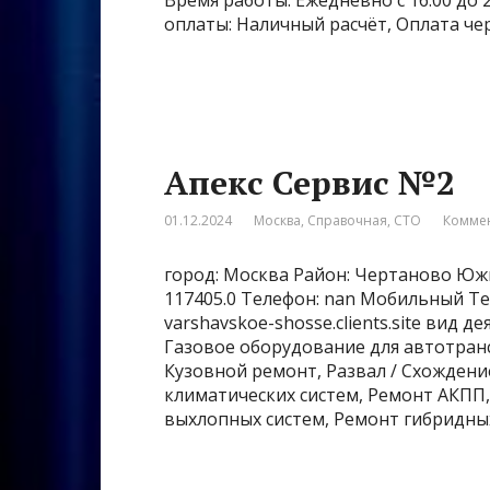
Время работы: Ежедневно с 16:00 до 
оплаты: Наличный расчёт, Оплата че
Апекс Сервис №2
01.12.2024
Москва
,
Справочная
,
СТО
Коммен
город: Москва Район: Чертаново Южн
117405.0 Телефон: nan Мобильный Тел
varshavskoe-shosse.clients.site вид 
Газовое оборудование для автотран
Кузовной ремонт, Развал / Схожден
климатических систем, Ремонт АКПП
выхлопных систем, Ремонт гибридны