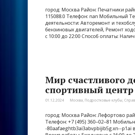
город: Москва Район: Печатники райо
115088.0 Телефон: nan Мобильный Те
деятельности: Авторемонт и техобсл
бензиновых двигателей, Ремонт ход
с 10:00 до 22:00 Способ оплаты: Нали
Мир счастливого де
спортивный центр
01.12.2024
Москва
,
Подростковые клубы
,
Спра
город: Москва Район: Лефортово райо
Телефон: +7 (495) 360‒02‒81 Мобильн
-80aafaeghtb3ai3abvpbijib5g.xn--p1ai