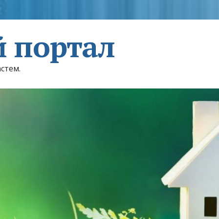
 портал
астем.