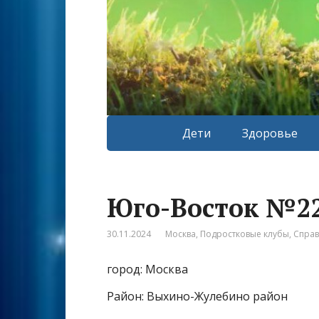
Дети
Здоровье
Юго-Восток №2
30.11.2024
Москва
,
Подростковые клубы
,
Спра
город: Москва
Район: Выхино-Жулебино район