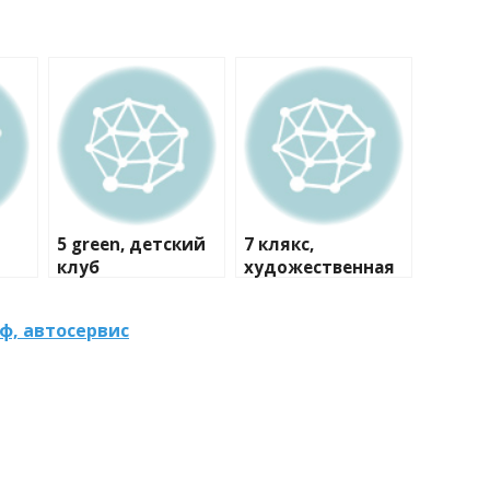
5 green, детский
7 клякс,
клуб
художественная
студия
ф, автосервис