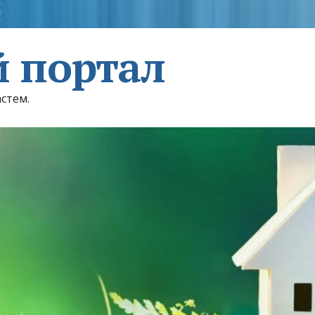
 портал
астем.