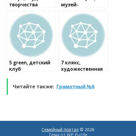
творчества
музей-
мастерская
5 green, детский
7 клякс,
клуб
художественная
студия
Читайте также:
Грамотный №6
Семейный портал
© 2026
Тема от
WP Puzzle