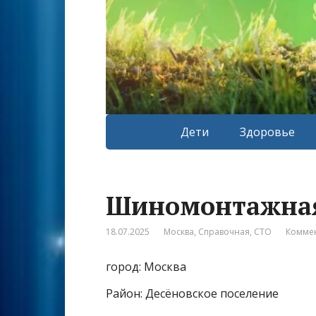
Дети
Здоровье
Шиномонтажная
18.07.2025
Москва
,
Справочная
,
СТО
Коммен
город: Москва
Район: Десёновское поселение