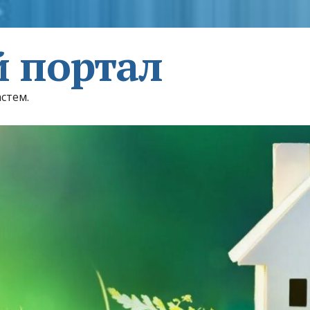
 портал
астем.