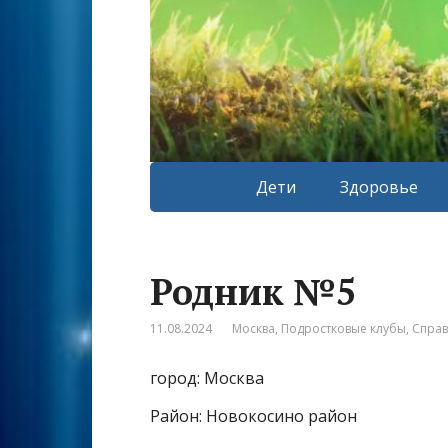
Дети
Здоровье
Родник №5
11.08.2024
Москва
,
Подростковые клубы
,
Спра
город: Москва
Район: Новокосино район