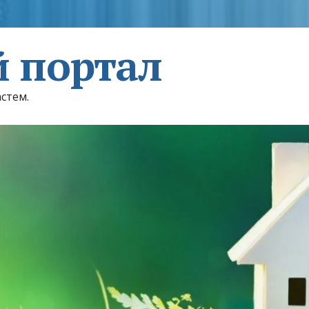
 портал
астем.