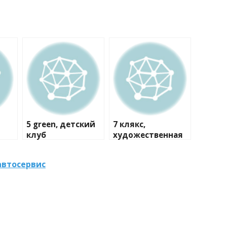
5 green, детский
7 клякс,
клуб
художественная
студия
автосервис