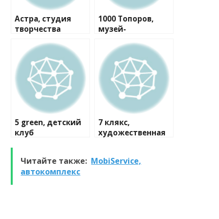
Астра, студия
1000 Топоров,
творчества
музей-
мастерская
5 green, детский
7 клякс,
клуб
художественная
студия
Читайте также:
MobiService,
автокомплекс