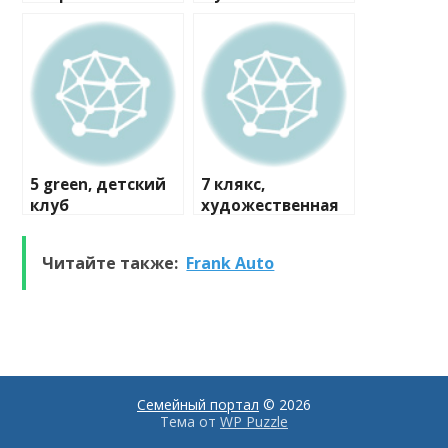
мастерская
5 green, детский
7 клякс,
клуб
художественная
студия
Читайте также:
Frank Auto
Семейный портал
© 2026
Тема от
WP Puzzle