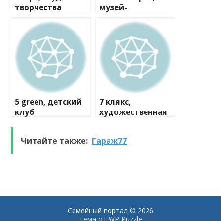
творчества
музей-
мастерская
5 green, детский
7 клякс,
клуб
художественная
студия
Читайте также:
Гараж77
Семейный портал
© 2026
Тема от
WP Puzzle