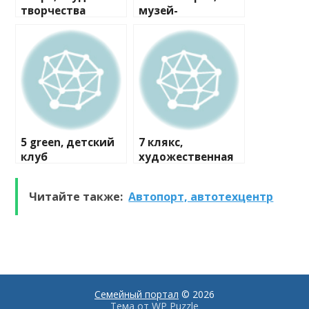
творчества
музей-
мастерская
5 green, детский
7 клякс,
клуб
художественная
студия
Читайте также:
Автопорт, автотехцентр
Семейный портал
© 2026
Тема от
WP Puzzle