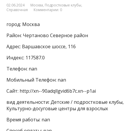
02.06.2024
Москва
,
Подростковые клубы
,
Справочная
Комментарии: 0
город: Москва
Район: Чертаново Северное район
Адрес: Варшавское шоссе, 116
Индекс: 117587.0
Телефон: nan
Мобильный Телефон: nan
Сайт: http://xn--90adqllgvid6b7c.xn--p1ai
вид деятельности: Детские / подростковые клубы,
Культурно-досуговые центры для взрослых
Время работы: nan
Способ оплаты: nan