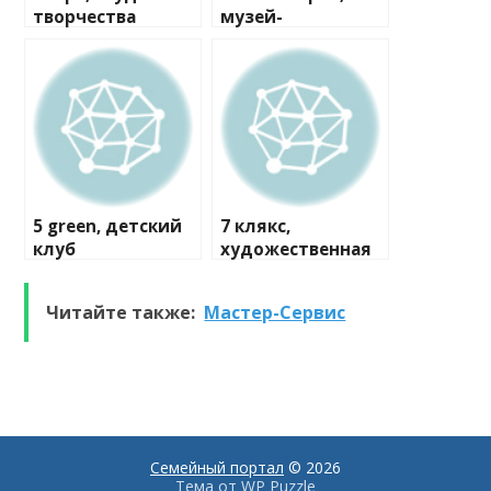
творчества
музей-
мастерская
5 green, детский
7 клякс,
клуб
художественная
студия
Читайте также:
Мастер-Сервис
Семейный портал
© 2026
Тема от
WP Puzzle