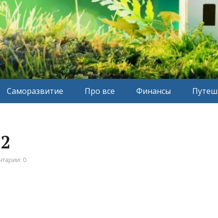
Саморазвитие
Про все
Финансы
Путеш
2
тарии: 0