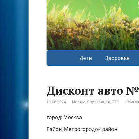
Дети
Здоровье
Дисконт авто №
16.08.2024
Москва
,
Справочная
,
СТО
Коммен
город: Москва
Район: Метрогородок район