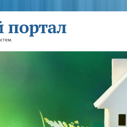
 портал
астем.