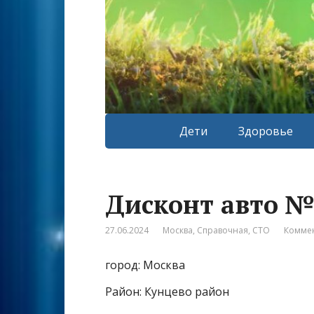
Дети
Здоровье
Дисконт авто №
27.06.2024
Москва
,
Справочная
,
СТО
Коммен
город: Москва
Район: Кунцево район