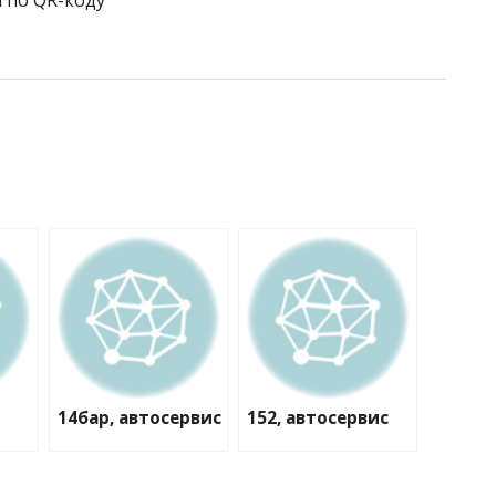
 по QR-коду
14бар, автосервис
152, автосервис