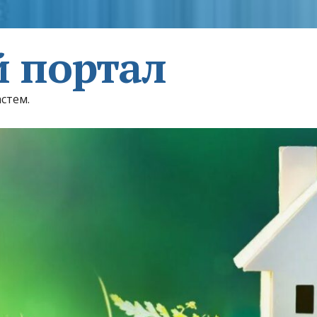
 портал
астем.