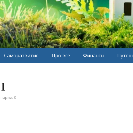
Саморазвитие
Про все
Финансы
Путеш
1
тарии: 0