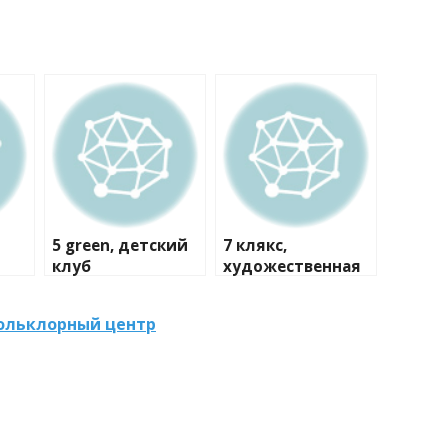
5 green, детский
7 клякс,
клуб
художественная
студия
Фольклорный центр