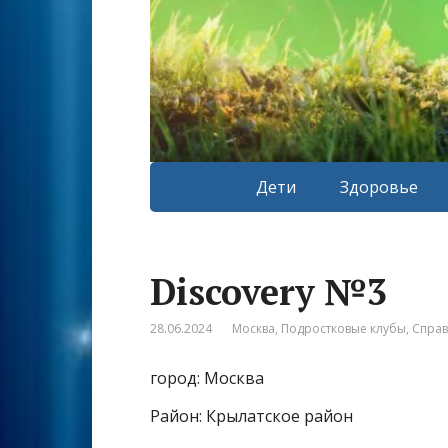
Дети
Здоровье
Discovery №3
28.06.2024
Москва
,
Подростковые клубы
,
Спра
город: Москва
Район: Крылатское район