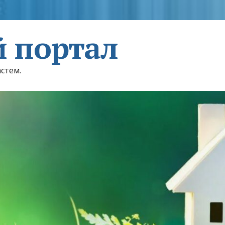
 портал
астем.