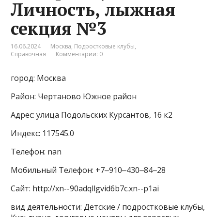
Личность, лыжная
секция №3
16.06.2024
Москва
,
Подростковые клубы
,
Справочная
Комментарии: 0
город: Москва
Район: Чертаново Южное район
Адрес: улица Подольских Курсантов, 16 к2
Индекс: 117545.0
Телефон: nan
Мобильный Телефон: +7‒910‒430‒84‒28
Сайт: http://xn--90adqllgvid6b7c.xn--p1ai
вид деятельности: Детские / подростковые клубы,