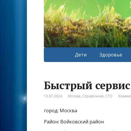
Дети
Здоровье
Быстрый серви
13.07.2024
Москва
,
Справочная
,
СТО
Коммен
город: Москва
Район: Войковский район