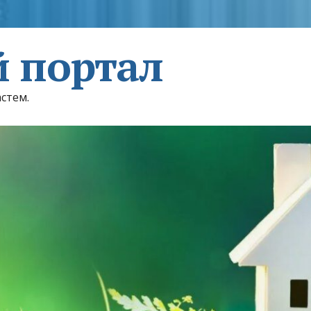
 портал
астем.