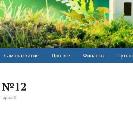
Саморазвитие
Про все
Финансы
Путеш
с №12
тарии: 0