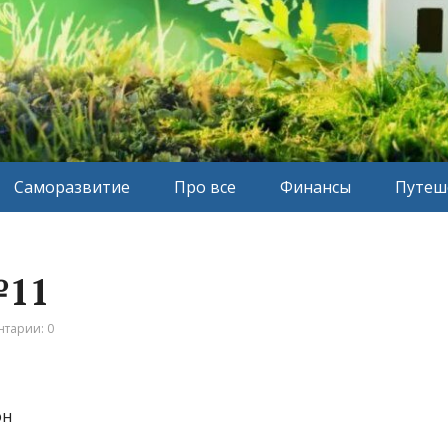
Саморазвитие
Про все
Финансы
Путеш
№11
тарии: 0
он