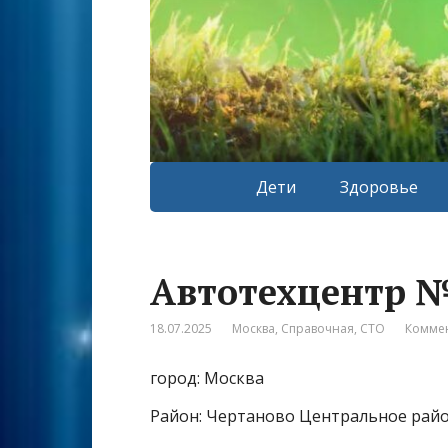
Дети
Здоровье
Автотехцентр 
18.07.2025
Москва
,
Справочная
,
СТО
Коммен
город: Москва
Район: Чертаново Центральное рай