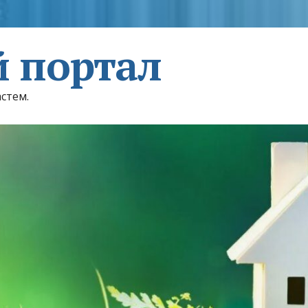
 портал
астем.