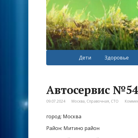
Дети
Здоровье
Автосервис №5
09.07.2024
Москва
,
Справочная
,
СТО
Коммен
город: Москва
Район: Митино район