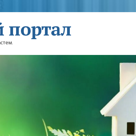
 портал
астем.