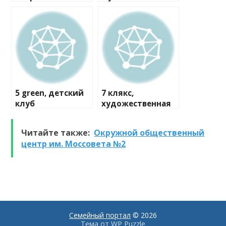
мастерская
5 green, детский
7 клякс,
клуб
художественная
студия
Читайте также:
Окружной общественный
центр им. Моссовета №2
Семейный портал
© 2026
Тема от
WP Puzzle