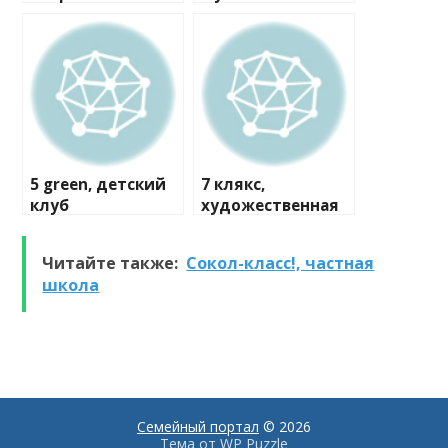
мастерская
5 green, детский
7 клякс,
клуб
художественная
студия
Читайте также:
Сокол-класс!, частная
школа
Семейный портал
© 2026
Тема от
WP Puzzle