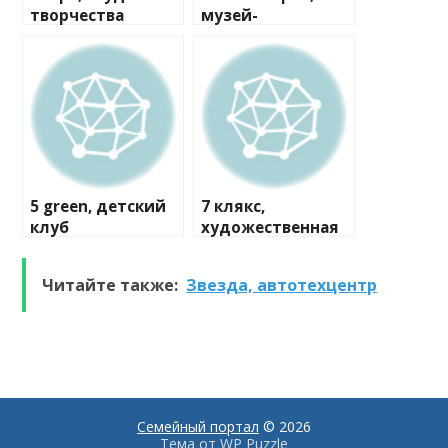
творчества
музей-
мастерская
5 green, детский
7 клякс,
клуб
художественная
студия
Читайте также:
Звезда, автотехцентр
Семейный портал
© 2026
Тема от
WP Puzzle