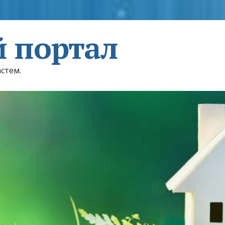
 портал
астем.