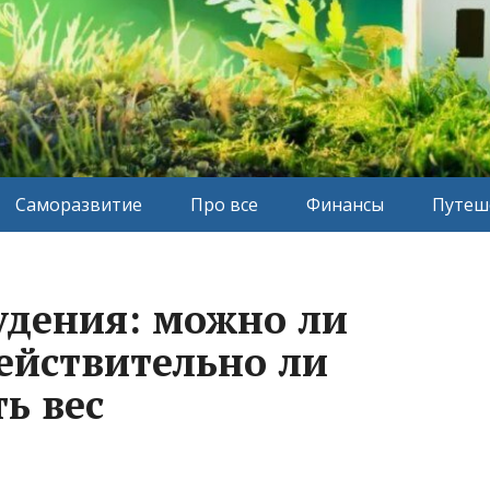
Саморазвитие
Про все
Финансы
Путеш
удения: можно ли
действительно ли
ь вес