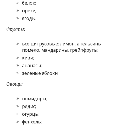
белок;
орехи;
ягоды.
Фрукты:
все цитрусовые: лимон, апельсины,
помело, мандарины, грейпфруты;
киви;
ананасы;
зелёные яблоки.
Овощи:
помидоры;
редис;
огурцы;
фенхель;