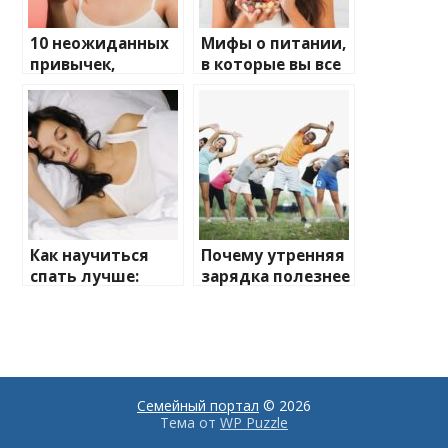
10 неожиданных
Мифы о питании,
привычек,
в которые вы все
которые
еще верите
улучшают
здоровье
Как научиться
Почему утренняя
спать лучше:
зарядка полезнее
советы от
вечерней
специалистов
тренировки
Семейный портал
© 2026
Тема от
WP Puzzle