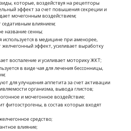
зиды, которые, воздействуя на рецепторы
льный эффект за счет повышения секреции и
адает мочегонным воздействием;
 седативным влиянием;
е название сенны;
я используется в медицине при аменорее,
т желчегонный эффект, усиливает выработку
ает воспаление и усиливает моторику ЖКТ;
ьзуется в виде чая для лечения бессонницы,
ом;
ют для улучшения аппетита за счет активации
вляемости организма, вывода глистов;
тогонное и мочегонное воздействие;
т фитоэстрогены, в состав которых входят
желчегонное средство;
антное влияние;