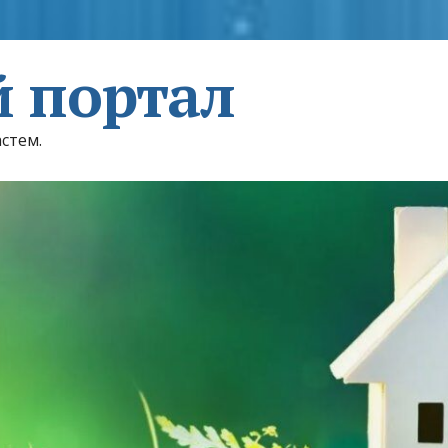
 портал
астем.