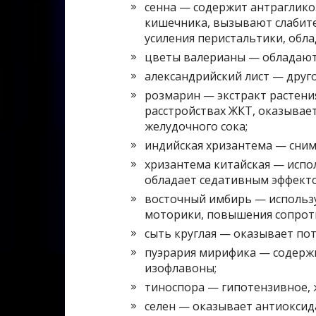
сенна — содержит антраглико
кишечника, вызывают слабите
усиления перистальтики, обл
цветы валерианы — обладают
александрийский лист — друго
розмарин — экстракт растени
расстройствах ЖКТ, оказывае
желудочного сока;
индийская хризантема — сним
хризантема китайская — испол
обладает седативным эффект
восточный имбирь — использу
моторики, повышения сопроти
сыть круглая — оказывает по
пуэрария мирифика — содержи
изофлавоны;
тиноспора — гипотензивное, 
селен — оказывает антиоксид