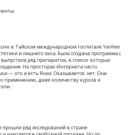
ненты
гкоке в Тайском международном госпитале Yanhee
стетики и лишнего веса. Была создана программа с
выпустила ряд препаратов, в список которых
худения. На просторах Интернета часто
ки — это и есть Янхи. Оказывается, нет. Они
по применению, даже количеству курсов и
тели.
и прошли ряд исследований в стране
 и находятся в свободной продаже. Но по