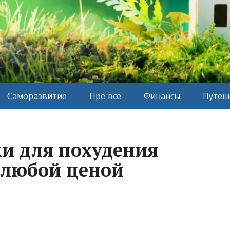
Саморазвитие
Про все
Финансы
Путеш
ки для похудения
 любой ценой