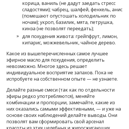
корица, ваниль (не дадут заедать стресс
сладостями); чабрец, шалфей, фенхель, анис
(помешают опустошать холодильник по
ночам); укроп, базилик, мята, петрушка,
кинза (не позволят переедать);
для похудения живота: грейпфрут, лимон,
кипарис, можжевельник, чайное дерево.
Какое из вышеперечисленных самое лучшее
эфирное масло для похудения, определить
невозможно. Многое здесь решает
индивидуальное восприятие запахов. Пока не
испробуете на собственном опыте — не узнаете.
Делайте разные смеси (так как по отдельности
эфиры редко употребляются), меняйте
комбинации и пропорции, замечайте, какие из
них оказались самыми эффективными, — и уже на
основе своих наблюдений делайте выводы. Они
позволят вам сформировать свой арсенал
красоты из этих целебных и жиросжигающих