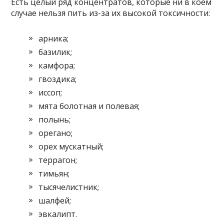
Есть целый ряд концентратов, которые ни в коем
случае нельзя пить из-за их высокой токсичности:
арника;
базилик;
камфора;
гвоздика;
иссоп;
мята болотная и полевая;
полынь;
орегано;
орех мускатный;
террагон;
тимьян;
тысячелистник;
шалфей;
эвкалипт.