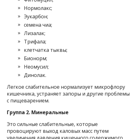
Нормолакс;
Эукарбон;
семена чиа;
Лизалак;
Трифала;
клетчатка тыквы;
Бионорм;
Неомусил;
Динолак.
Легкое слабительное нормализует микрофлору
кишечника, устраняет запоры и другие проблемы
с пищеварением.
Группа 2. Минеральные
Это сильные слабительные, которые
провоцируют выход каловых масс путем
увеличения давления кишечного содержимого.