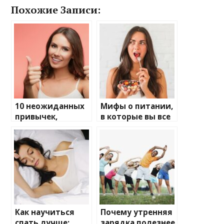
Похожие Записи:
10 неожиданных
Мифы о питании,
привычек,
в которые вы все
которые
еще верите
улучшают
здоровье
Как научиться
Почему утренняя
спать лучше:
зарядка полезнее